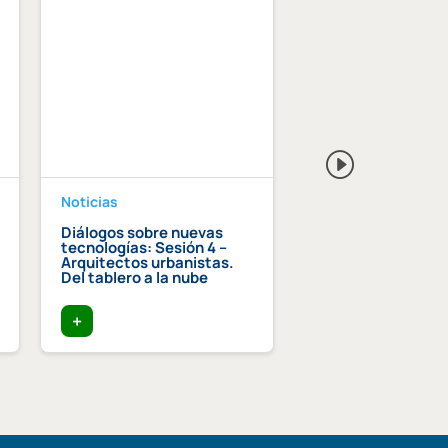
Noticias
Noticias
Diálogos sobre nuevas
Premio Lluís Com
tecnologías: Sesión 4 –
Graupera al equip
Arquitectos urbanistas.
humano de las
Del tablero a la nube
instituciones cole
+
+