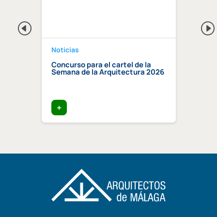
Noticias
Notici
a 2026
Concurso para el cartel de la
Regis
Semana de la Arquitectura 2026
Centr
Compe
certi
edific
+
+