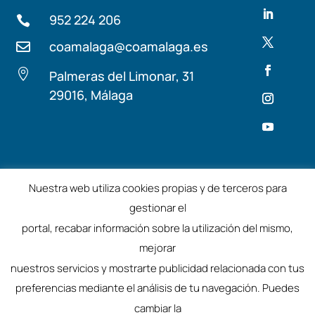
952 224 206

coamalaga@coamalaga.es


Palmeras del Limonar, 31
29016, Málaga
Términos y condiciones
Aviso Legal
Nuestra web utiliza cookies propias y de terceros para
gestionar el
©2025 – Colegio de Arquitectos de Málaga
portal, recabar información sobre la utilización del mismo,
mejorar
nuestros servicios y mostrarte publicidad relacionada con tus
preferencias mediante el análisis de tu navegación. Puedes
cambiar la