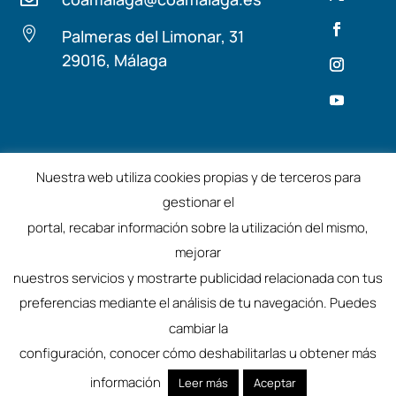

Palmeras del Limonar, 31
29016, Málaga
Términos y condiciones
Aviso Legal
Nuestra web utiliza cookies propias y de terceros para
gestionar el
©2025 – Colegio de Arquitectos de Málaga
portal, recabar información sobre la utilización del mismo,
mejorar
nuestros servicios y mostrarte publicidad relacionada con tus
preferencias mediante el análisis de tu navegación. Puedes
cambiar la
configuración, conocer cómo deshabilitarlas u obtener más
información
Leer más
Aceptar