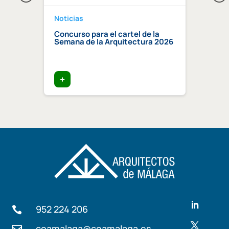
Noticias
Notici
a 2026
Concurso para el cartel de la
Regis
Semana de la Arquitectura 2026
Centr
Compe
certi
edific
+
+
952 224 206

coamalaga@coamalaga.es
