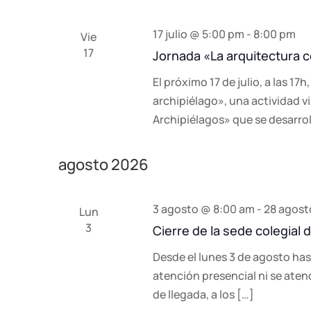
17 julio @ 5:00 pm
-
8:00 pm
Vie
17
Jornada «La arquitectura 
El próximo 17 de julio, a las 1
archipiélago», una actividad v
Archipiélagos» que se desarrol
agosto 2026
3 agosto @ 8:00 am
-
28 agost
Lun
3
Cierre de la sede colegial
Desde el lunes 3 de agosto has
atención presencial ni se aten
de llegada, a los […]