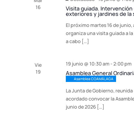
Mar
16
clave.
Visita guiada. Intervención
exteriores y jardines de la
El próximo martes 16 de junio, 
organiza una visita guiada a la
a cabo […]
19 junio @ 10:30 am
-
2:00 pm
Vie
19
Asamblea General Ordinari
Asamblea COAMÁLAGA
La Junta de Gobierno, reunida 
acordado convocar la Asamblea
junio de 2026 […]