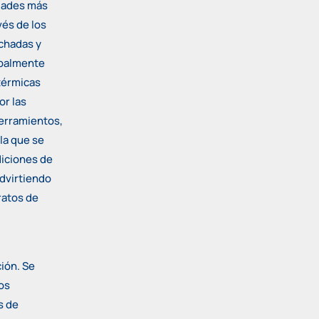
dades más
vés de los
achadas y
ipalmente
térmicas
or las
cerramientos,
 la que se
ndiciones de
advirtiendo
aratos de
ción. Se
mos
s de