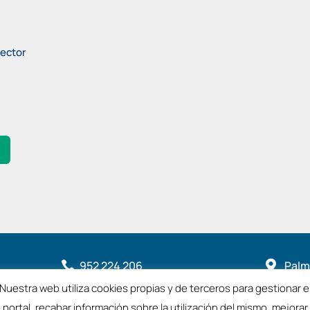
rector
952 224 206

Palme

2901
Nuestra web utiliza cookies propias y de terceros para gestionar e

coamalaga@coamalaga.es
portal, recabar información sobre la utilización del mismo, mejorar