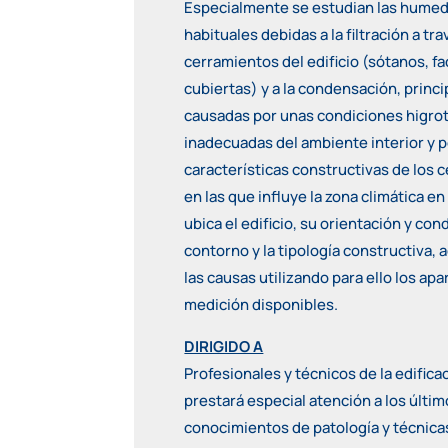
Especialmente se estudian las hume
habituales debidas a la filtración a tra
cerramientos del edificio (sótanos, f
cubiertas) y a la condensación, princ
causadas por unas condiciones higro
inadecuadas del ambiente interior y p
características constructivas de los 
en las que influye la zona climática en
ubica el edificio, su orientación y co
contorno y la tipología constructiva, 
las causas utilizando para ello los ap
medición disponibles.
DIRIGIDO A
Profesionales y técnicos de la edifica
prestará especial atención a los últi
conocimientos de patología y técnica