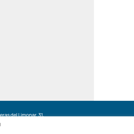
ras del Limonar, 31,
6, Málaga
l