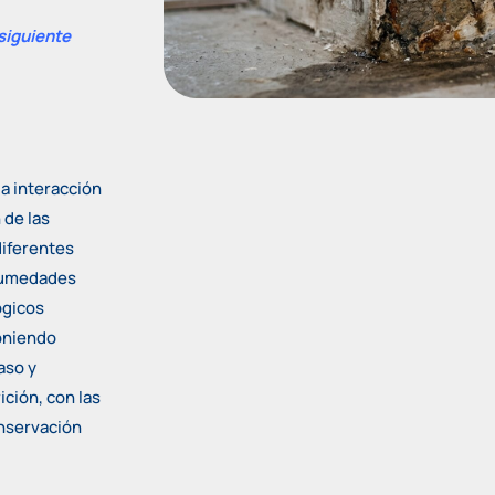
siguiente
la interacción
 de las
diferentes
 humedades
ógicos
poniendo
aso y
ición, con las
nservación