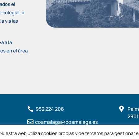
ados el
 colegial, a
a y a las
a a la
es en el área
952 224 206

Palme

2901

coamalaga@coamalaga.es
Nuestra web utiliza cookies propias y de terceros para gestionar e