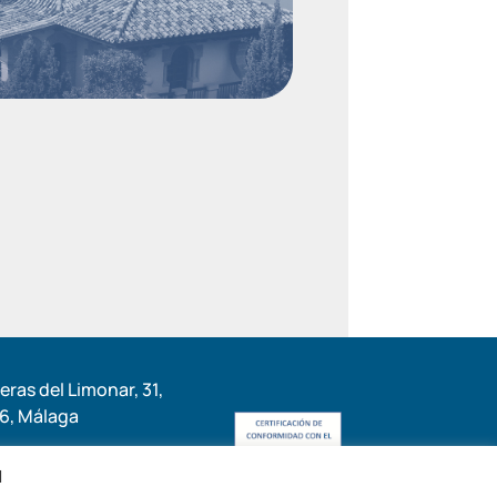
ras del Limonar, 31,
6, Málaga
l