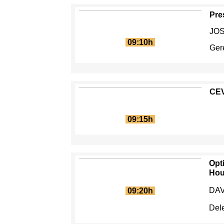
Pre
JO
09:10h
Ger
CEV
09:15h
Opt
Ho
DAV
09:20h
Del