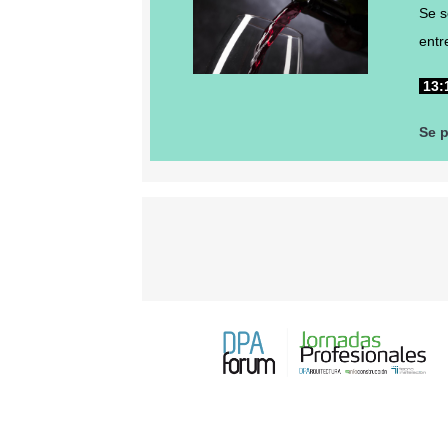
Se 
entr
13:
Se 