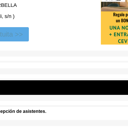
RBELLA
, s/n )
tuita >>
epción de asistentes.