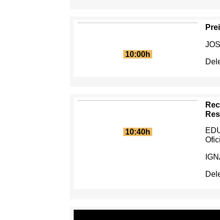
Pre
JOS
10:00h
Del
Rec
Res
ED
10:40h
Ofi
IG
Del