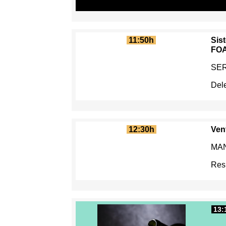
11:50h
Sis
FO
SER
Del
12:30h
Ven
MAN
Res
13