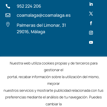
952 224 206

coamalaga@coamalaga.es


Palmeras del Limonar, 31
29016, Málaga
Términos y condiciones
Aviso Legal
Nuestra web utiliza cookies propias y de terceros para
gestionar el
©2025 – Colegio de Arquitectos de Málaga
portal, recabar información sobre la utilización del mismo,
mejorar
nuestros servicios y mostrarte publicidad relacionada con tus
preferencias mediante el análisis de tu navegación. Puedes
cambiar la