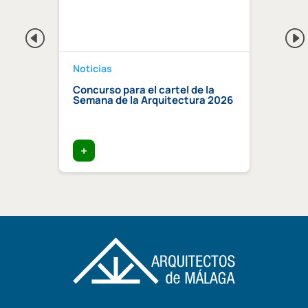
Noticias
Notici
a 2026
Concurso para el cartel de la
Regis
Semana de la Arquitectura 2026
Centr
Compe
certi
edific
+
+