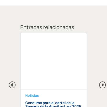
Entradas relacionadas
Noticias
Notici
a 2026
Concurso para el cartel de la
Regis
Semana de la Arquitectura 2026
Centr