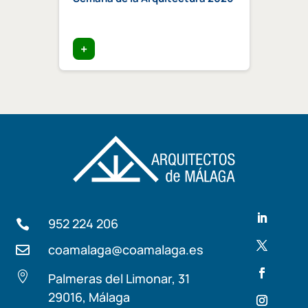
Compe
certi
edific
+
+
952 224 206

coamalaga@coamalaga.es


Palmeras del Limonar, 31
29016, Málaga