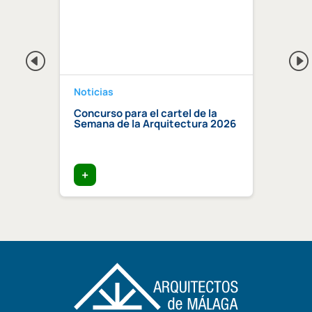
Noticias
Notici
a 2026
Concurso para el cartel de la
Regis
Semana de la Arquitectura 2026
Centr
Compe
certi
edific
+
+