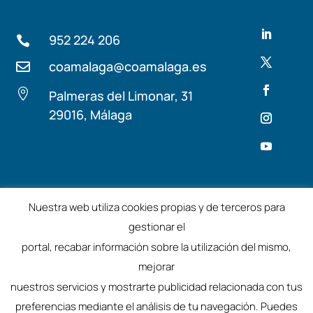
952 224 206

coamalaga@coamalaga.es


Palmeras del Limonar, 31
29016, Málaga
Términos y condiciones
Aviso Legal
Nuestra web utiliza cookies propias y de terceros para
gestionar el
©2025 – Colegio de Arquitectos de Málaga
portal, recabar información sobre la utilización del mismo,
mejorar
nuestros servicios y mostrarte publicidad relacionada con tus
preferencias mediante el análisis de tu navegación. Puedes