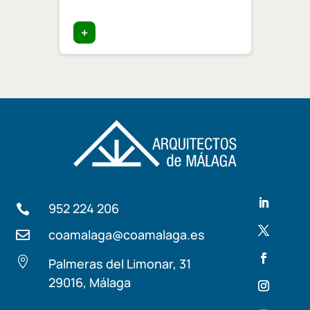
certi
edific
+
+
952 224 206

coamalaga@coamalaga.es


Palmeras del Limonar, 31
29016, Málaga