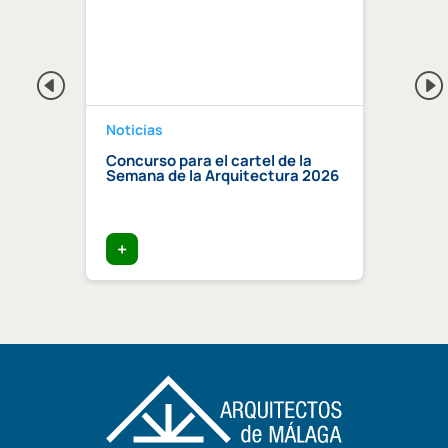
Noticias
Notici
a 2026
Concurso para el cartel de la
Regis
Semana de la Arquitectura 2026
Centr
Compe
certi
edific
+
+