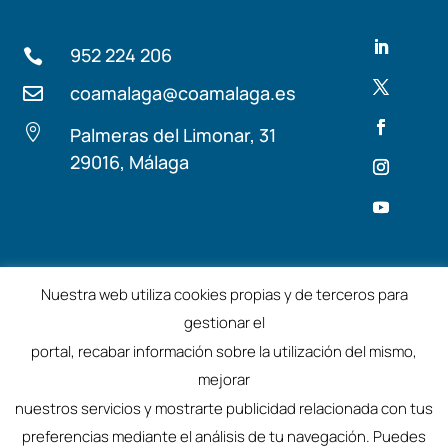
952 224 206

coamalaga@coamalaga.es


Palmeras del Limonar, 31
29016, Málaga
Términos y condiciones
Aviso Legal
Nuestra web utiliza cookies propias y de terceros para
gestionar el
©2025 – Colegio de Arquitectos de Málaga
portal, recabar información sobre la utilización del mismo,
mejorar
nuestros servicios y mostrarte publicidad relacionada con tus
preferencias mediante el análisis de tu navegación. Puedes