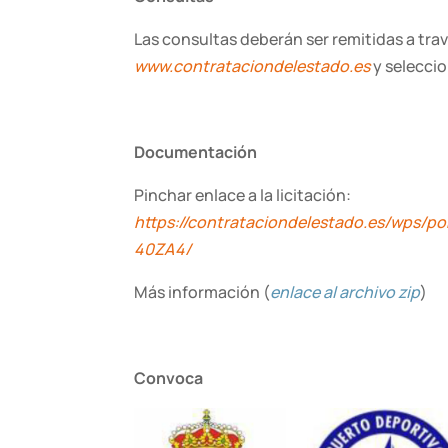
Las consultas deberán ser remitidas a trav
www.contrataciondelestado.es
y seleccio
Documentación
Pinchar enlace a la licitación:
https://contrataciondelestado.es/w
40ZA4/
Más información (
enlace al archivo zip
)
Convoca