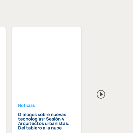
Noticias
Noticias
Diálogos sobre nuevas
Premio Lluís Com
tecnologías: Sesión 4 –
Graupera al equip
Arquitectos urbanistas.
humano de las
Del tablero a la nube
instituciones cole