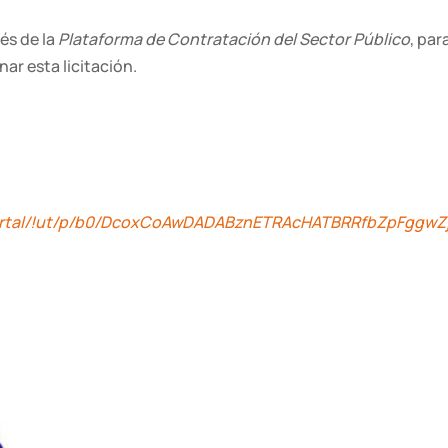
és de la
Plataforma de Contratación del Sector Público
, par
nar esta licitación.
ps/portal/!ut/p/b0/DcoxCoAwDADABznETRAcHATBRRfbZp