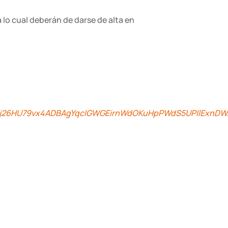
a lo cual deberán de darse de alta en
FggwZj26HU79vx4ADBAgYqclGWGEirnWdOKuHpPWdS5UPllExn