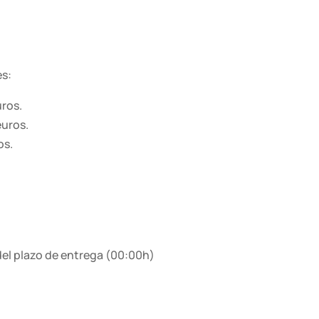
es:
uros.
euros.
os.
 del plazo de entrega (00:00h)