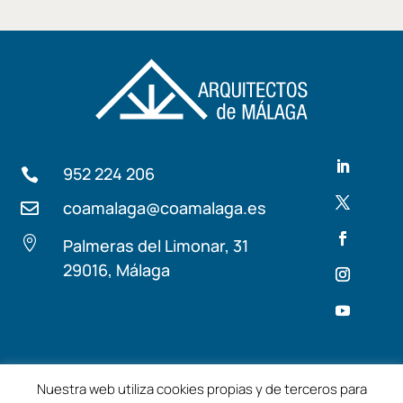
952 224 206

coamalaga@coamalaga.es


Palmeras del Limonar, 31
29016, Málaga
Términos y condiciones
Aviso Legal
Nuestra web utiliza cookies propias y de terceros para