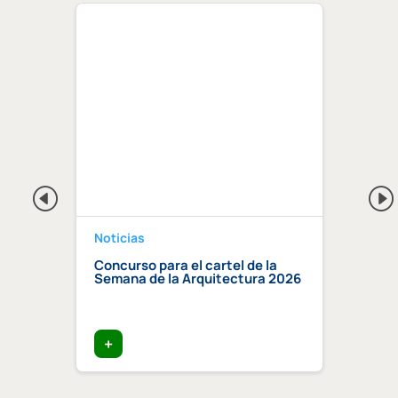
Noticias
Notici
a 2026
Concurso para el cartel de la
Regis
Semana de la Arquitectura 2026
Centr
Compe
certi
edific
+
+