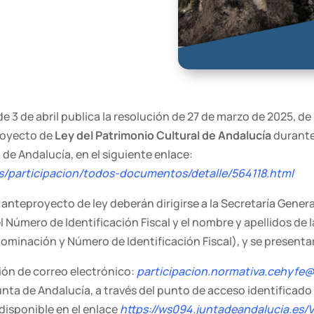
 de 3 de abril publica la resolución de 27 de marzo de 2025, de
proyecto de
Ley del Patrimonio Cultural de Andalucía
durante 
ta de Andalucía, en el siguiente enlace:
os/participacion/todos-documentos/detalle/564118.html
 anteproyecto de ley deberán dirigirse a la Secretaría Gener
úmero de Identificación Fiscal y el nombre y apellidos de la
nominación y Número de Identificación Fiscal), y se presenta
ción de correo electrónico:
participacion.normativa.cehyfe
Junta de Andalucía, a través del punto de acceso identificado
disponible en el enlace
https://ws094.juntadeandalucia.es/V