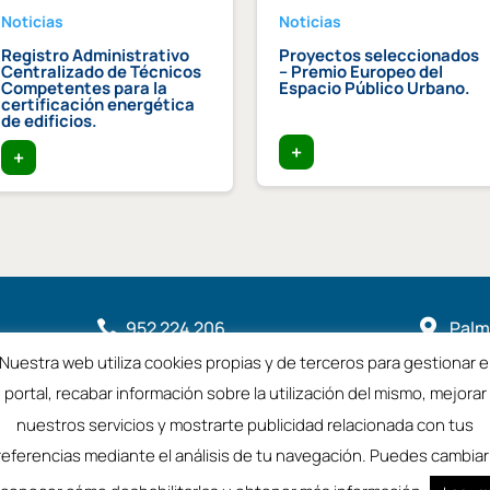
Noticias
Noticias
Registro Administrativo
Proyectos seleccionados
Centralizado de Técnicos
– Premio Europeo del
Competentes para la
Espacio Público Urbano.
certificación energética
de edificios.
+
+
952 224 206

Palme

2901
Nuestra web utiliza cookies propias y de terceros para gestionar e

coamalaga@coamalaga.es
portal, recabar información sobre la utilización del mismo, mejorar
nuestros servicios y mostrarte publicidad relacionada con tus
referencias mediante el análisis de tu navegación. Puedes cambiar 
a
Aviso Legal