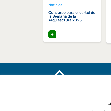
Noticias
dición Becas Arquia
Concurso para el cartel de
la Semana de la
Arquitectura 2026
+
p
©2025 – Colegio de Arquitectos de Málag