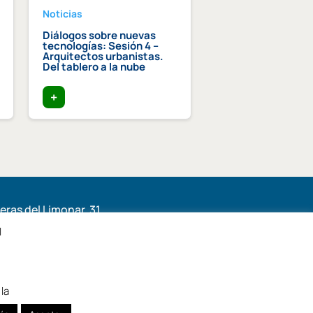
Noticias
Noticias
Diálogos sobre nuevas
Premio Lluís Com
tecnologías: Sesión 4 –
Graupera al equip
Arquitectos urbanistas.
humano de las
Del tablero a la nube
instituciones cole
+
+
ras del Limonar, 31,
6, Málaga
l
la