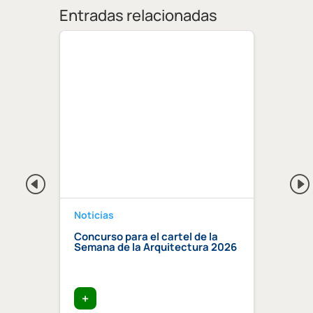
Entradas relacionadas
Noticias
Notici
a 2026
Concurso para el cartel de la
Regis
Semana de la Arquitectura 2026
Centr
Compe
certi
edific
+
+