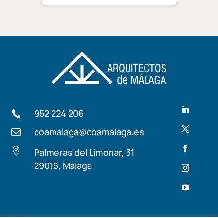
952 224 206

coamalaga@coamalaga.es


Palmeras del Limonar, 31
29016, Málaga