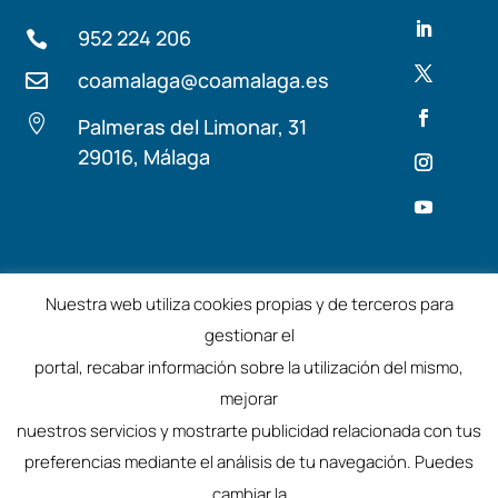
952 224 206

coamalaga@coamalaga.es


Palmeras del Limonar, 31
29016, Málaga
Términos y condiciones
Aviso Legal
Nuestra web utiliza cookies propias y de terceros para
gestionar el
©2025 – Colegio de Arquitectos de Málaga
portal, recabar información sobre la utilización del mismo,
mejorar
nuestros servicios y mostrarte publicidad relacionada con tus
preferencias mediante el análisis de tu navegación. Puedes
cambiar la