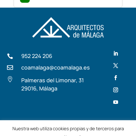
952 224 206

coamalaga@coamalaga.es


Palmeras del Limonar, 31
29016, Málaga
Términos y condiciones
Aviso Legal
Nuestra web utiliza cookies propias y de terceros para