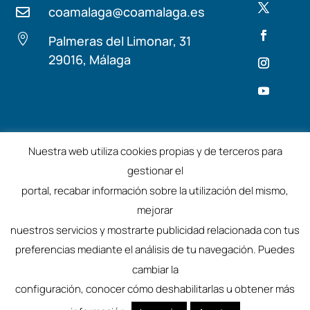
coamalaga@coamalaga.es


Palmeras del Limonar, 31
29016, Málaga
Términos y condiciones
Aviso Legal
Nuestra web utiliza cookies propias y de terceros para
gestionar el
©2025 – Colegio de Arquitectos de Málaga
portal, recabar información sobre la utilización del mismo,
mejorar
nuestros servicios y mostrarte publicidad relacionada con tus
preferencias mediante el análisis de tu navegación. Puedes
cambiar la
configuración, conocer cómo deshabilitarlas u obtener más