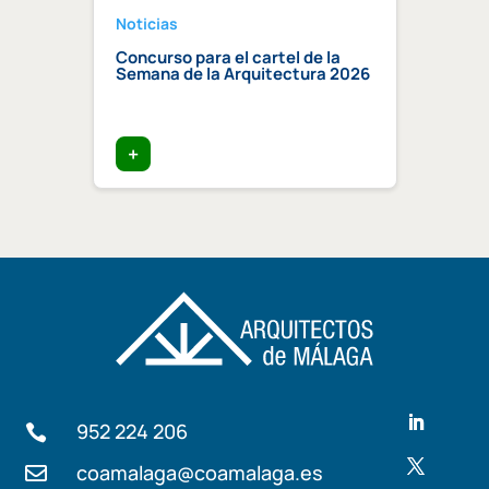
Noticias
Notici
a 2026
Concurso para el cartel de la
Regis
Semana de la Arquitectura 2026
Centr
Compe
certi
edific
+
+
952 224 206

coamalaga@coamalaga.es
