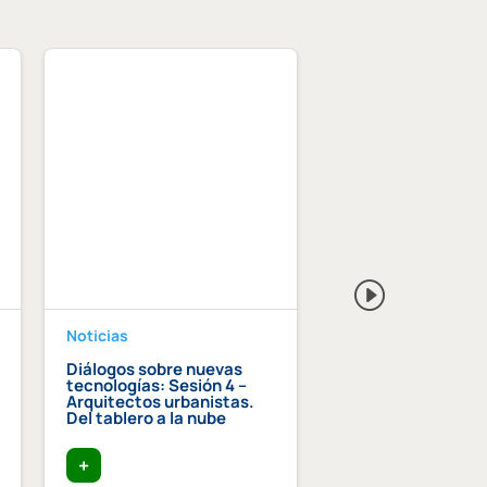
Noticias
Noticias
Diálogos sobre nuevas
Premio Lluís Com
tecnologías: Sesión 4 –
Graupera al equip
Arquitectos urbanistas.
humano de las
Del tablero a la nube
instituciones cole
+
+