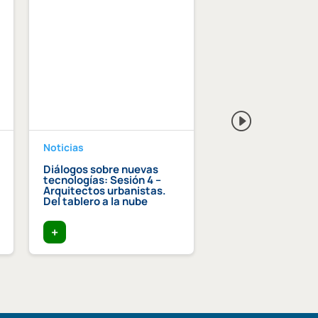
Noticias
Noticias
Diálogos sobre nuevas
Premio Lluís Com
tecnologías: Sesión 4 –
Graupera al equip
Arquitectos urbanistas.
humano de las
Del tablero a la nube
instituciones cole
+
+