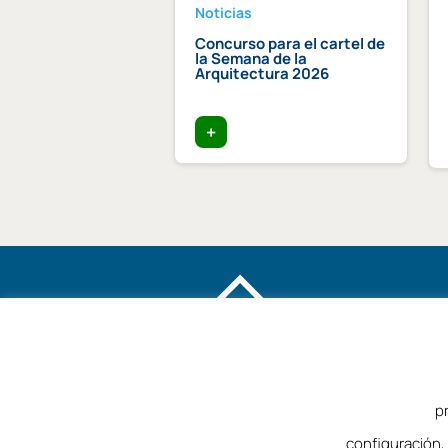
Noticias
dición Becas Arquia
Concurso para el cartel de
la Semana de la
Arquitectura 2026
+
p
©2025 – Colegio de Arquitectos de Málag
configuración,