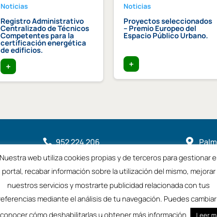
Noticias
Noticias
Registro Administrativo
Proyectos seleccionados
Centralizado de Técnicos
– Premio Europeo del
Competentes para la
Espacio Público Urbano.
certificación energética
de edificios.
+
+
952 224 206

Palme

2901
Nuestra web utiliza cookies propias y de terceros para gestionar e

coamalaga@coamalaga.es
portal, recabar información sobre la utilización del mismo, mejorar
nuestros servicios y mostrarte publicidad relacionada con tus
referencias mediante el análisis de tu navegación. Puedes cambiar 
a
Aviso Legal
 conocer cómo deshabilitarlas u obtener más información
Leer m