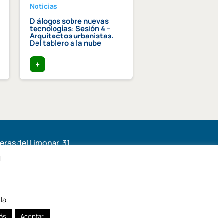
Noticias
Noticias
Diálogos sobre nuevas
Premio Lluís Com
tecnologías: Sesión 4 –
Graupera al equip
Arquitectos urbanistas.
humano de las
Del tablero a la nube
instituciones cole
+
+
ras del Limonar, 31,
6, Málaga
l
la
ás
Aceptar