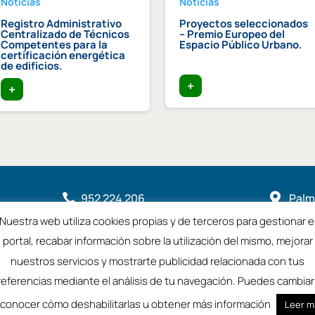
Noticias
Noticias
Registro Administrativo
Proyectos seleccionados
Centralizado de Técnicos
– Premio Europeo del
Competentes para la
Espacio Público Urbano.
certificación energética
de edificios.
+
+
952 224 206

Palme

2901
Nuestra web utiliza cookies propias y de terceros para gestionar e

coamalaga@coamalaga.es
portal, recabar información sobre la utilización del mismo, mejorar
nuestros servicios y mostrarte publicidad relacionada con tus
referencias mediante el análisis de tu navegación. Puedes cambiar 
a
Aviso Legal
 conocer cómo deshabilitarlas u obtener más información
Leer m