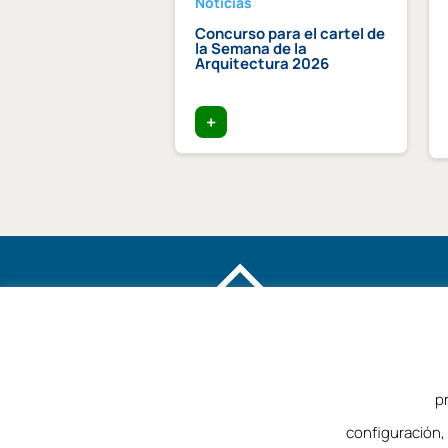
Noticias
dición Becas Arquia
Concurso para el cartel de
la Semana de la
Arquitectura 2026
+
p
©2025 – Colegio de Arquitectos de Málag
configuración,