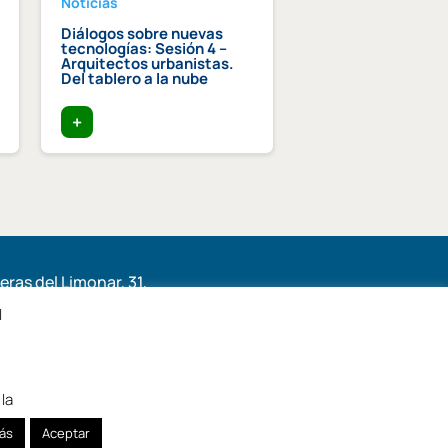
Noticias
Noticias
Diálogos sobre nuevas
Premio Lluís Com
tecnologías: Sesión 4 –
Graupera al equip
Arquitectos urbanistas.
humano de las
Del tablero a la nube
instituciones cole
+
+
ras del Limonar, 31,
6, Málaga
l
la
ás
Aceptar