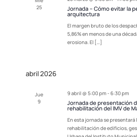
Mié
25
clave.
Jornada – Cómo evitar la 
arquitectura
El margen bruto de los despac
5,86% en menos de una década. 
erosiona. El […]
abril 2026
9 abril @ 5:00 pm
-
6:30 pm
Jue
9
Jornada de presentación d
rehabilitación del IMV de M
En esta jornada se presentará
rehabilitación de edificios, ge
Urbana del Instituto Municipal 