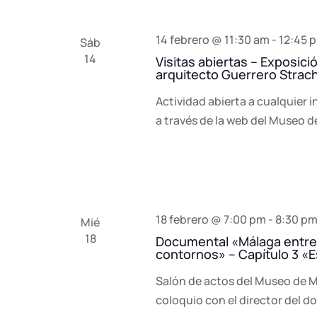
14 febrero @ 11:30 am
-
12:45 
Sáb
14
Visitas abiertas – Exposic
arquitecto Guerrero Strac
Actividad abierta a cualquier i
a través de la web del Museo d
18 febrero @ 7:00 pm
-
8:30 p
Mié
18
Documental «Málaga entrep
contornos» – Capítulo 3 «E
Salón de actos del Museo de Má
coloquio con el director del do