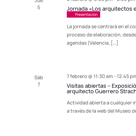
Jue
5
clave.
Jornada «Los arquitectos 
Presentacion
La jornada se centrará en el c
proceso de elaboración, desde 
agendas (Valencia, […]
7 febrero @ 11:30 am
-
12:45 p
Sáb
7
Visitas abiertas – Exposic
arquitecto Guerrero Strac
Actividad abierta a cualquier i
a través de la web del Museo d