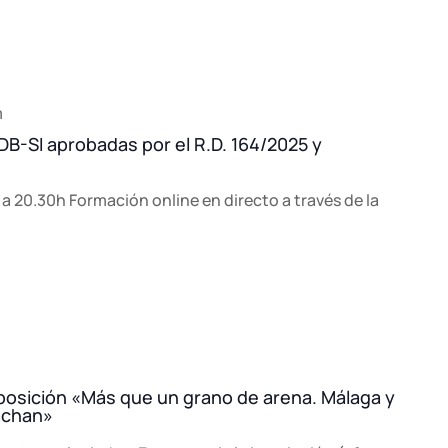
m
DB-SI aprobadas por el R.D. 164/2025 y
 a 20.30h Formación online en directo a través de la
m
xposición «Más que un grano de arena. Málaga y
rachan»