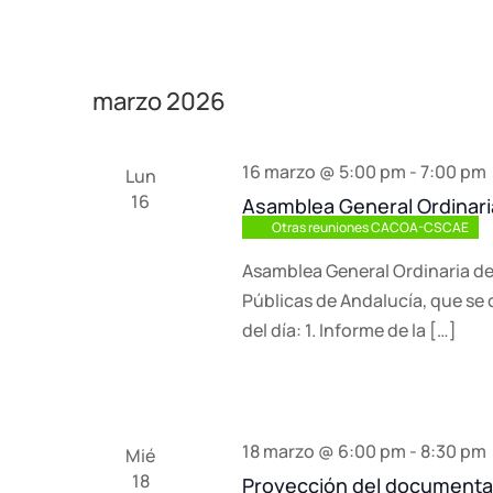
marzo 2026
16 marzo @ 5:00 pm
-
7:00 pm
Lun
16
Asamblea General Ordinari
Otras reuniones CACOA-CSCAE
Asamblea General Ordinaria de
Públicas de Andalucía, que se 
del día: 1. Informe de la […]
18 marzo @ 6:00 pm
-
8:30 pm
Mié
18
Proyección del documental «