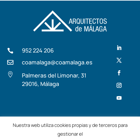
952 224 206

coamalaga@coamalaga.es


Palmeras del Limonar, 31
29016, Málaga
Términos y condiciones
Aviso Legal
Nuestra web utiliza cookies propias y de terceros para
gestionar el
©2025 – Colegio de Arquitectos de Málaga