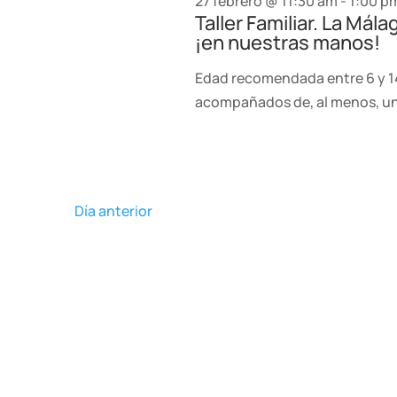
27 febrero @ 11:30 am
-
1:00 p
Taller Familiar. La Má
clave.
¡en nuestras manos!
Edad recomendada entre 6 y 1
acompañados de, al menos, u
Día anterior