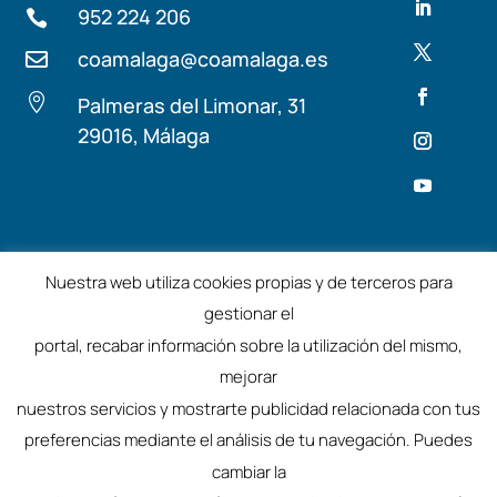
952 224 206

coamalaga@coamalaga.es


Palmeras del Limonar, 31
29016, Málaga
Términos y condiciones
Aviso Legal
Nuestra web utiliza cookies propias y de terceros para
gestionar el
©2025 – Colegio de Arquitectos de Málaga
portal, recabar información sobre la utilización del mismo,
mejorar
nuestros servicios y mostrarte publicidad relacionada con tus
preferencias mediante el análisis de tu navegación. Puedes
cambiar la