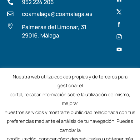
952 224 206

coamalaga@coamalaga.es


Palmeras del Limonar, 31
29016, Málaga
Términos y condiciones
Aviso Legal
Nuestra web utiliza cookies propias y de terceros para
gestionar el
©2025 – Colegio de Arquitectos de Málaga
portal, recabar información sobre la utilización del mismo,
mejorar
nuestros servicios y mostrarte publicidad relacionada con tus
preferencias mediante el análisis de tu navegación. Puedes
cambiar la
configuración, conocer cómo deshabilitarlas u obtener más