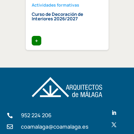
Actividades formativas
Activ
Curso de Decoración de
Curso
ndaluz
Interiores 2026/2027
edifi
ia»
trata
+
+
952 224 206

coamalaga@coamalaga.es
