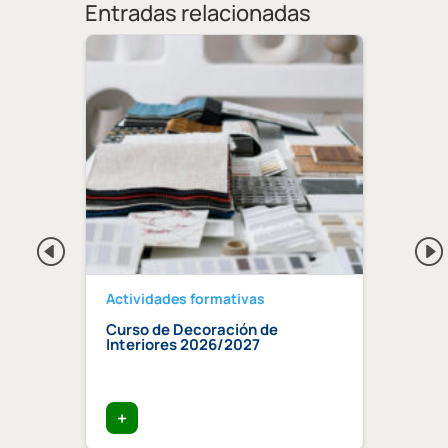
Entradas relacionadas
Actividades formativas
Activ
Curso de Decoración de
Curso
ndaluz
Interiores 2026/2027
edifi
ia»
trata
+
+