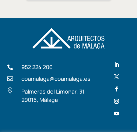
952 224 206

coamalaga@coamalaga.es


Palmeras del Limonar, 31
29016, Málaga
Términos y condiciones
Aviso Legal