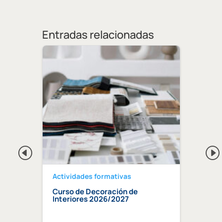
Entradas relacionadas
Actividades formativas
Activ
Curso de Decoración de
Curso
ndaluz
Interiores 2026/2027
edifi
ia»
trata