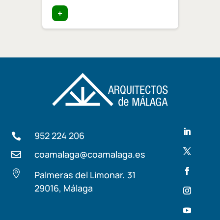
+
+
952 224 206

coamalaga@coamalaga.es


Palmeras del Limonar, 31
29016, Málaga