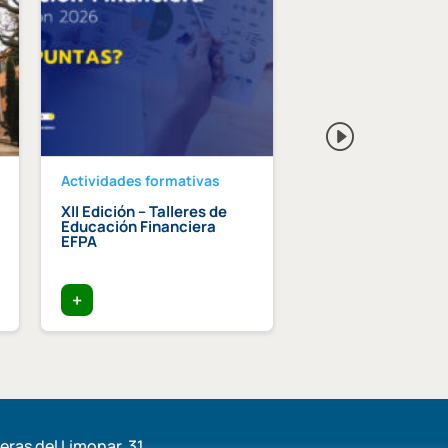
Actividades formativas
Actividades format
XII Edición – Talleres de
Curso intensivo d
Educación Financiera
paisajismo
EFPA
+
+
ras del Limonar, 31,