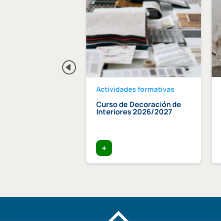
des formativas
Actividades formativas
 «Arquitectura y
Curso de Decoración de
cias: Protocolo
Interiores 2026/2027
 y experiencia
lencia»
025 – 11h
+