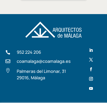
952 224 206

coamalaga@coamalaga.es


Palmeras del Limonar, 31
29016, Málaga
Términos y condiciones
Aviso Legal