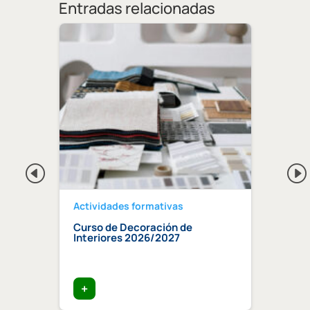
Entradas relacionadas
Actividades formativas
Activ
Curso de Decoración de
Curso
ndaluz
Interiores 2026/2027
edifi
ia»
trata
+
+