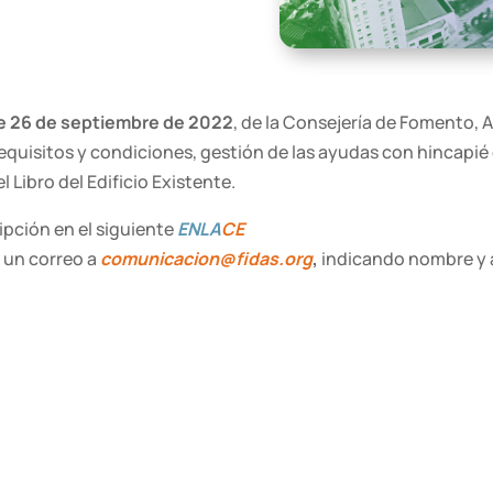
e 26 de septiembre de 2022
, de la Consejería de Fomento, A
equisitos y condiciones, gestión de las ayudas con hincapié 
l Libro del Edificio Existente.
ipción en el siguiente
ENLA
CE
 un correo a
comunicacion@fidas.org
,
indicando nombre y a