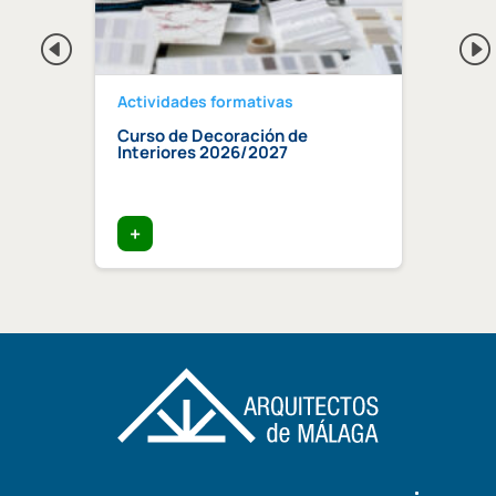
Actividades formativas
Activ
Curso de Decoración de
Curso
ndaluz
Interiores 2026/2027
edifi
ia»
trata
+
+