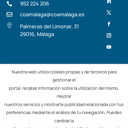
952 224 206

coamalaga@coamalaga.es


Palmeras del Limonar, 31
29016, Málaga
Términos y condiciones
Aviso Legal
Nuestra web utiliza cookies propias y de terceros para
gestionar el
©2025 – Colegio de Arquitectos de Málaga
portal, recabar información sobre la utilización del mismo,
mejorar
nuestros servicios y mostrarte publicidad relacionada con tus
preferencias mediante el análisis de tu navegación. Puedes
cambiar la