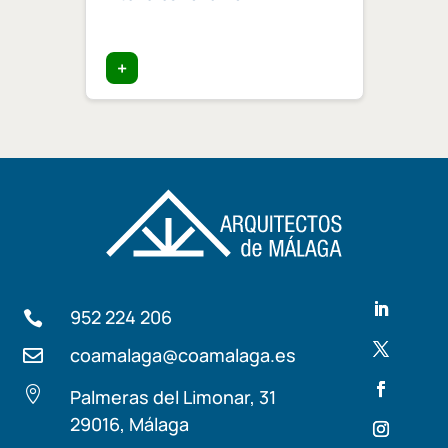
ia»
trata
+
+
952 224 206

coamalaga@coamalaga.es


Palmeras del Limonar, 31
29016, Málaga