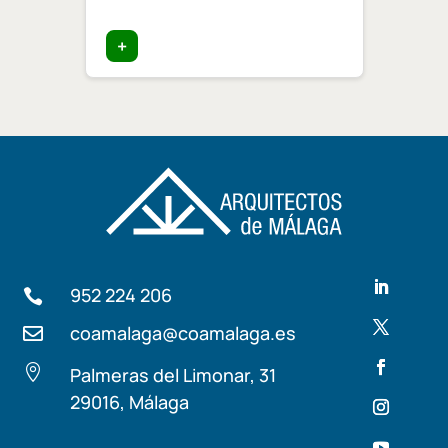
+
+
952 224 206

coamalaga@coamalaga.es


Palmeras del Limonar, 31
29016, Málaga