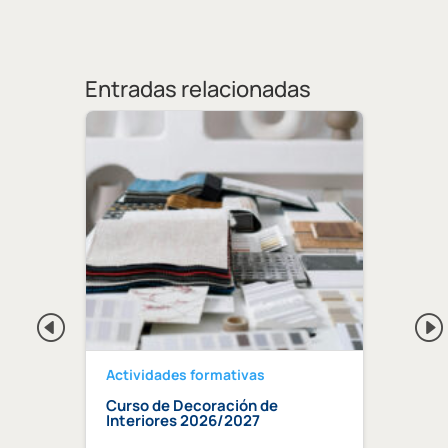
Entradas relacionadas
Actividades formativas
Activ
Curso de Decoración de
Curso
ndaluz
Interiores 2026/2027
edifi
ia»
trata