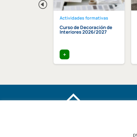
des formativas
Actividades formativas
 «Arquitectura y
Curso de Decoración de
cias: Protocolo
Interiores 2026/2027
 y experiencia
lencia»
025 – 11h
+
p