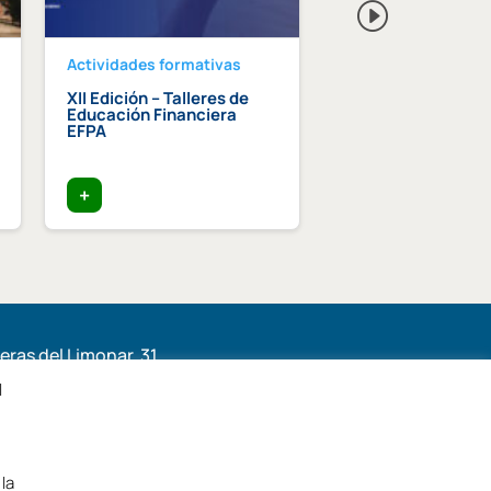
Actividades formativas
Actividades format
XII Edición – Talleres de
Curso intensivo d
Educación Financiera
paisajismo
EFPA
+
+
ras del Limonar, 31,
6, Málaga
l
la