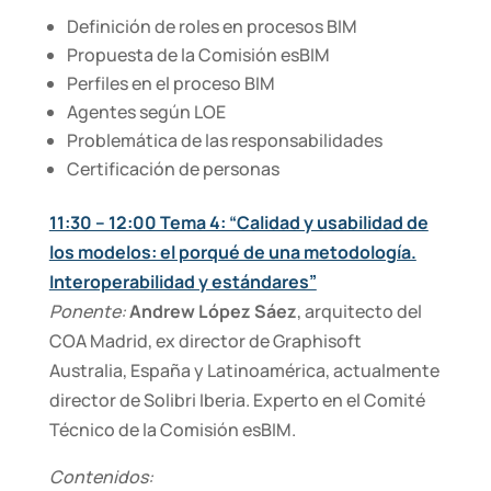
Definición de roles en procesos BIM
Propuesta de la Comisión esBIM
Perfiles en el proceso BIM
Agentes según LOE
Problemática de las responsabilidades
Certificación de personas
11:30 – 12:00 Tema 4: “Calidad y usabilidad de
los modelos: el porqué de una metodología.
Interoperabilidad y estándares”
Ponente:
Andrew López Sáez
, arquitecto del
COA Madrid, ex director de Graphisoft
Australia, España y Latinoamérica, actualmente
director de Solibri Iberia. Experto en el Comité
Técnico de la Comisión esBIM.
Contenidos: