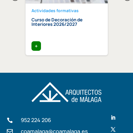
Actividades formativas
Activ
Curso de Decoración de
Curso
ndaluz
Interiores 2026/2027
edifi
ia»
trata
+
+
952 224 206

coamalaga@coamalaga.es
