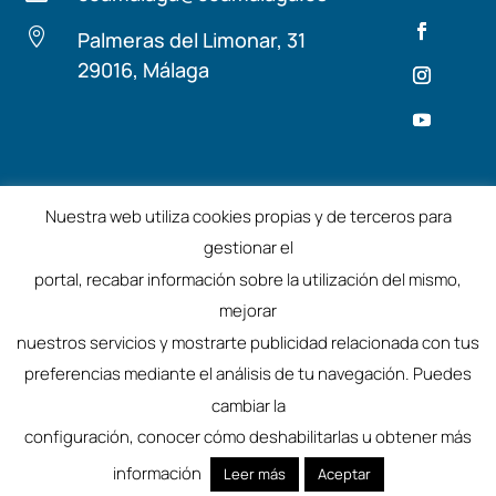

Palmeras del Limonar, 31
29016, Málaga
Términos y condiciones
Aviso Legal
Nuestra web utiliza cookies propias y de terceros para
gestionar el
©2025 – Colegio de Arquitectos de Málaga
portal, recabar información sobre la utilización del mismo,
mejorar
nuestros servicios y mostrarte publicidad relacionada con tus
preferencias mediante el análisis de tu navegación. Puedes
cambiar la
configuración, conocer cómo deshabilitarlas u obtener más
información
Leer más
Aceptar