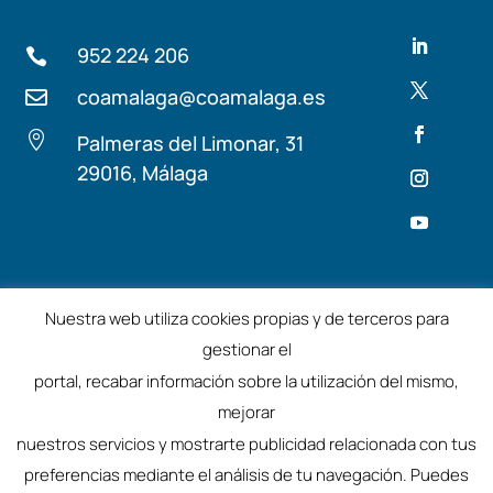
952 224 206

coamalaga@coamalaga.es


Palmeras del Limonar, 31
29016, Málaga
Términos y condiciones
Aviso Legal
Nuestra web utiliza cookies propias y de terceros para
gestionar el
©2025 – Colegio de Arquitectos de Málaga
portal, recabar información sobre la utilización del mismo,
mejorar
nuestros servicios y mostrarte publicidad relacionada con tus
preferencias mediante el análisis de tu navegación. Puedes