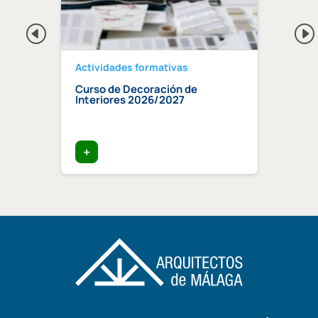
Actividades formativas
Activ
Curso de Decoración de
Curso
ndaluz
Interiores 2026/2027
edifi
ia»
trata
+
+