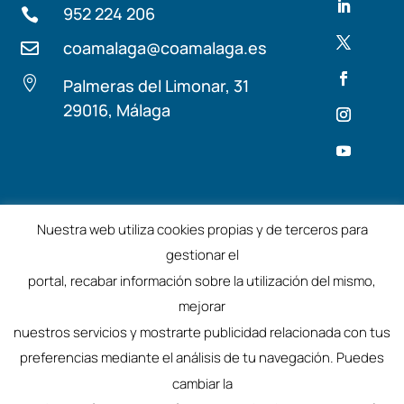
952 224 206

coamalaga@coamalaga.es


Palmeras del Limonar, 31
29016, Málaga
Términos y condiciones
Aviso Legal
Nuestra web utiliza cookies propias y de terceros para
gestionar el
©2025 – Colegio de Arquitectos de Málaga
portal, recabar información sobre la utilización del mismo,
mejorar
nuestros servicios y mostrarte publicidad relacionada con tus
preferencias mediante el análisis de tu navegación. Puedes
cambiar la