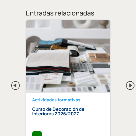
Entradas relacionadas
Actividades formativas
Activ
Curso de Decoración de
Curso
ndaluz
Interiores 2026/2027
edifi
ia»
trata
+
+