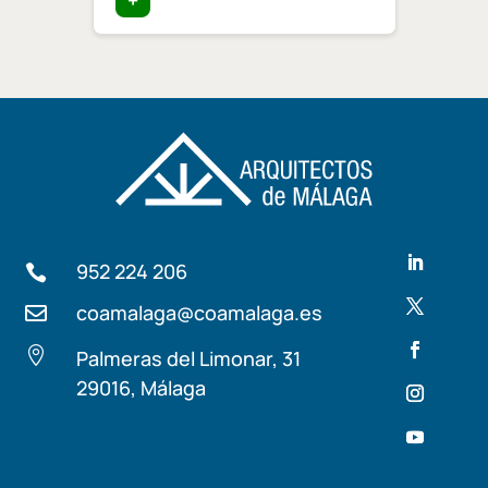
952 224 206

coamalaga@coamalaga.es


Palmeras del Limonar, 31
29016, Málaga