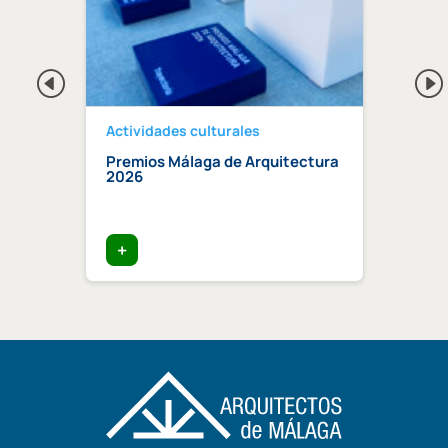
Actividades culturales
Activi
ano de
Premios Málaga de Arquitectura
Tres 
cto
2026
COA M
1930)
el ca
2026
+
+