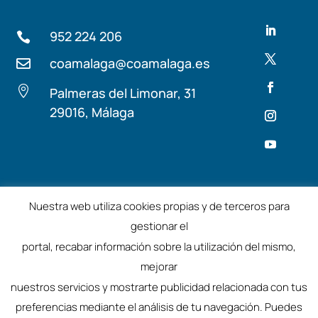
952 224 206

coamalaga@coamalaga.es


Palmeras del Limonar, 31
29016, Málaga
Términos y condiciones
Aviso Legal
Nuestra web utiliza cookies propias y de terceros para
gestionar el
©2025 – Colegio de Arquitectos de Málaga
portal, recabar información sobre la utilización del mismo,
mejorar
nuestros servicios y mostrarte publicidad relacionada con tus
preferencias mediante el análisis de tu navegación. Puedes