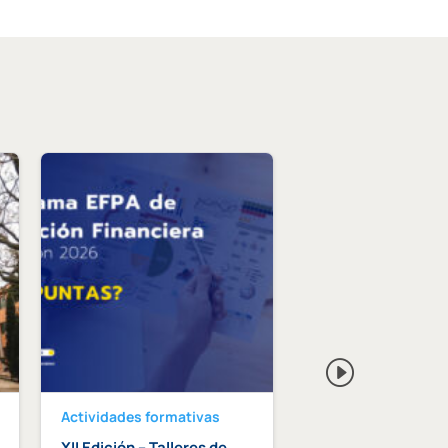
Actividades formativas
Actividades format
XII Edición – Talleres de
Curso intensivo d