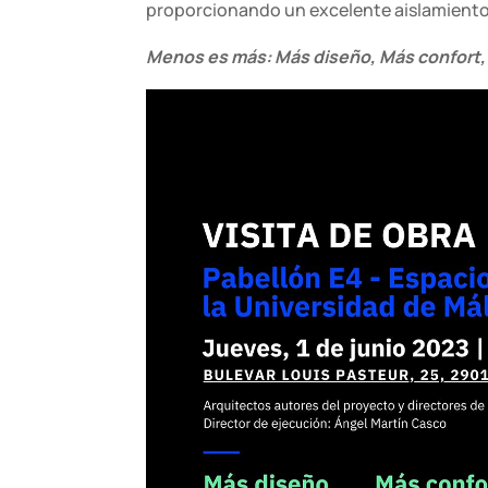
proporcionando un excelente aislamiento
Menos es más: Más diseño, Más confort,