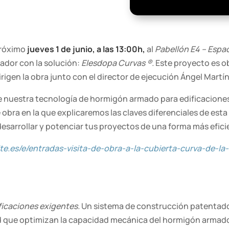
 próximo
jueves 1 de junio, a las 13:00h,
al
Pabellón E4 – Espac
ador con la solución:
Elesdopa Curvas ®.
Este proyecto es o
rigen la obra junto con el director de ejecución Ángel Martí
e nuestra tecnología de hormigón armado para edificaciones e
de obra en la que explicaremos las claves diferenciales de esta
desarrollar y potenciar tus proyectos de una forma más efici
ite.es/e/entradas-visita-de-obra-a-la-cubierta-curva-de-
ficaciones exigentes.
Un sistema de construcción patentado,
dad que optimizan la capacidad mecánica del hormigón armado