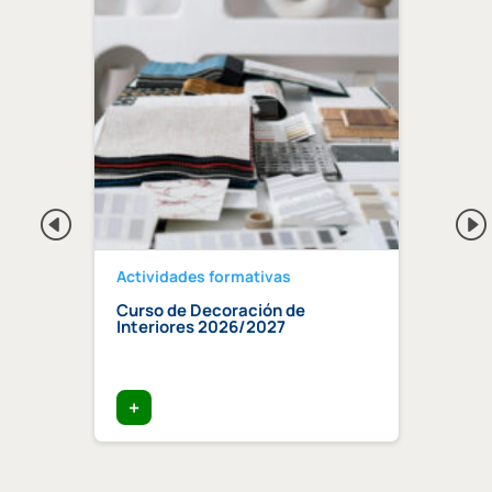
Actividades formativas
Activ
Curso de Decoración de
Curso
ndaluz
Interiores 2026/2027
edifi
ia»
trata
+
+