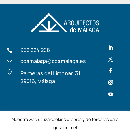
952 224 206

coamalaga@coamalaga.es


Palmeras del Limonar, 31
29016, Málaga
Términos y condiciones
Aviso Legal
Nuestra web utiliza cookies propias y de terceros para
gestionar el