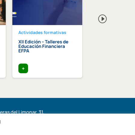
Actividades formativas
Actividades format
XII Edición – Talleres de
Curso intensivo d
Educación Financiera
paisajismo
EFPA
+
+
ras del Limonar, 31,
6, Málaga
l