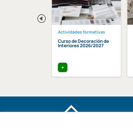
des formativas
Actividades formativas
 «Arquitectura y
Curso de Decoración de
cias: Protocolo
Interiores 2026/2027
 y experiencia
lencia»
025 – 11h
+