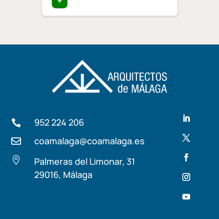
+
+
952 224 206

coamalaga@coamalaga.es


Palmeras del Limonar, 31
29016, Málaga