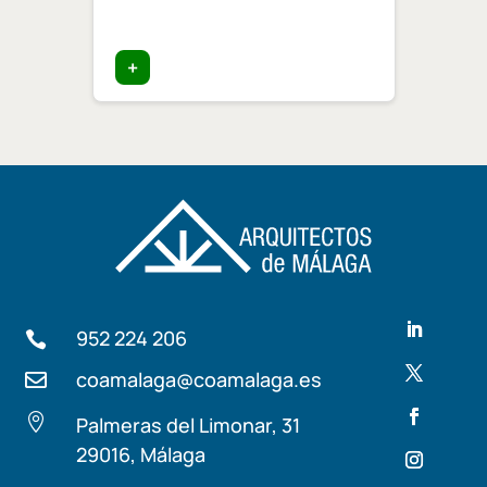
ia»
trata
+
+
952 224 206

coamalaga@coamalaga.es


Palmeras del Limonar, 31
29016, Málaga